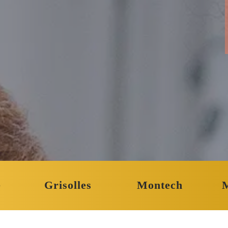
e
Grisolles
Montech