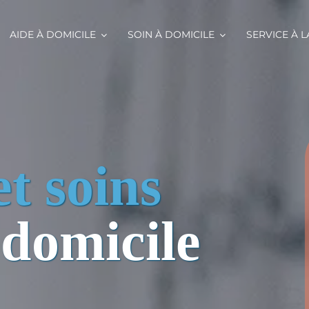
AIDE À DOMICILE
SOIN À DOMICILE
SERVICE À 
et soins
 domicile