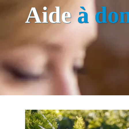
Aide
à dom