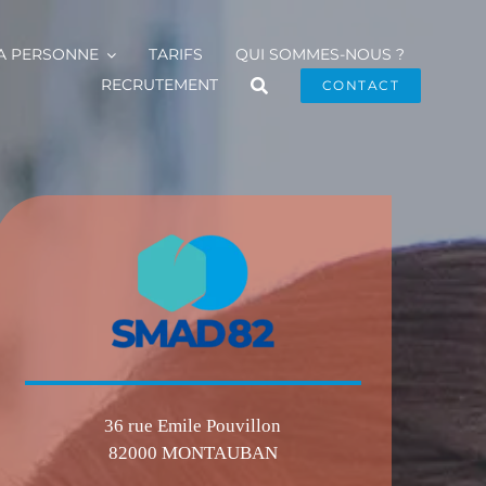
LA PERSONNE
TARIFS
QUI SOMMES-NOUS ?
RECRUTEMENT
CONTACT
36 rue Emile Pouvillon
82000 MONTAUBAN